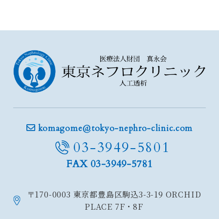
komagome@tokyo-nephro-clinic.com
03-3949-5801
FAX 03-3949-5781
〒170-0003
東京都豊島区駒込3-3-19
ORCHID
PLACE 7F・8F