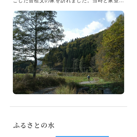
ごした曾祖父の家を訪れました。当時と家並み
は変わっていましたが、野山は当時のままで友
達と駆け巡ったことなど、思い出話に花が咲き
ました。 長老の話によると、現在の車社会にな
るまでは家と家とのいわゆる「家道」があり、
産業の発達とともに馬や荷車が通れるように広
くなったそうです。「家道」には子供たちが学
校に通ったり、近隣
ふるさとの水