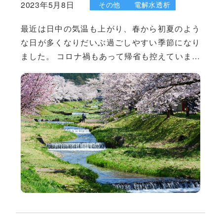
2023年5月8日
その他
電解水透析
最近は日中の気温も上がり、春から初夏のよう
な日が多くなりだいぶ過ごしやすい季節になり
ました。 コロナ禍もあって帰省も控えていまし
たが、先日お休みをもらい福島の実家へ久しぶ
りの帰省をしました。新緑がとても鮮やかで、
それだけでも自然の豊かさに心が穏やかになり
ました。 帰省した時にいつも感じていることが
あります。入浴した後に髪はサラサラとまとま
りやすく、肌に触れた時に髪と肌の質感の良さ
を感じるのです。福