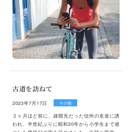
スマホに熱中していて、席を譲ろうとしない時
も見かける。高齢者に気づいているのか、気づ
いていないのかは定かではないが、実は気づい
ていて、スマホが大義名分になっている節もあ
る。昔アメリカに住んでい
古道を訪ねて
2023年7月17日
その他
２ヶ月ほど前に、疎開先だった信州の友達に誘
われ、半世紀ぶりに昭和20年から小学生まで過