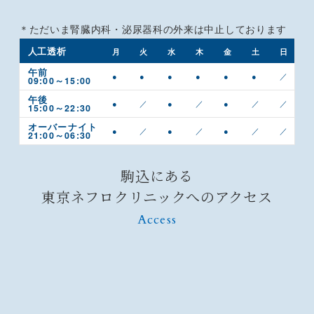
＊ただいま腎臓内科・泌尿器科の外来は中止しております
人工透析
月
火
水
木
金
土
日
午前
●
●
●
●
●
●
／
09:00～15:00
午後
●
／
●
／
●
／
／
15:00～22:30
オーバーナイト
●
／
●
／
●
／
／
21:00～06:30
駒込にある
東京ネフロクリニックへのアクセス
Access