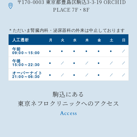
〒170-0003
東京都豊島区駒込3-3-19
ORCHID
PLACE 7F・8F
＊ただいま腎臓内科・泌尿器科の外来は中止しております
人工透析
月
火
水
木
金
土
日
午前
●
●
●
●
●
●
／
09:00～15:00
午後
●
／
●
／
●
／
／
15:00～22:30
オーバーナイト
●
／
●
／
●
／
／
21:00～06:30
駒込にある
東京ネフロクリニックへのアクセス
Access