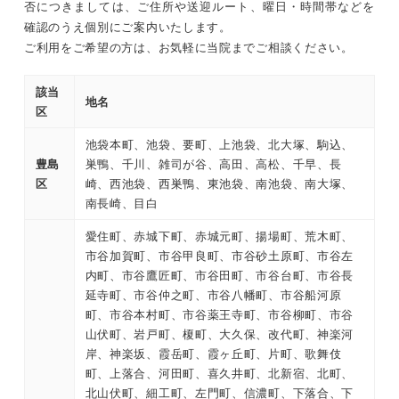
否につきましては、ご住所や送迎ルート、曜日・時間帯などを
確認のうえ個別にご案内いたします。
ご利用をご希望の方は、お気軽に当院までご相談ください。
該当
地名
区
池袋本町、池袋、要町、上池袋、北大塚、駒込、
豊島
巣鴨、千川、雑司が谷、高田、高松、千早、長
区
崎、西池袋、西巣鴨、東池袋、南池袋、南大塚、
南長崎、目白
愛住町、赤城下町、赤城元町、揚場町、荒木町、
市谷加賀町、市谷甲良町、市谷砂土原町、市谷左
内町、市谷鷹匠町、市谷田町、市谷台町、市谷長
延寺町、市谷仲之町、市谷八幡町、市谷船河原
町、市谷本村町、市谷薬王寺町、市谷柳町、市谷
山伏町、岩戸町、榎町、大久保、改代町、神楽河
岸、神楽坂、霞岳町、霞ヶ丘町、片町、歌舞伎
町、上落合、河田町、喜久井町、北新宿、北町、
北山伏町、細工町、左門町、信濃町、下落合、下