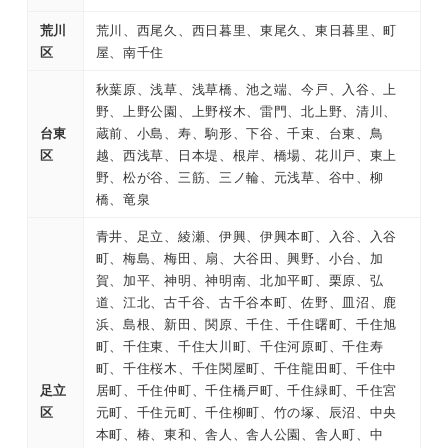
荒川
荒川、西尾久、西日暮里、東尾久、東日暮里、町
区
屋、南千住
秋葉原、浅草、浅草橋、池之端、今戸、入谷、上
野、上野公園、上野桜木、雷門、北上野、清川、
台東
蔵前、小島、寿、駒形、下谷、千束、台東、鳥
区
越、西浅草、日本堤、根岸、橋場、花川戸、東上
野、松が谷、三筋、三ノ輪、元浅草、谷中、柳
橋、竜泉
青井、足立、綾瀬、伊興、伊興本町、入谷、入谷
町、梅島、梅田、扇、大谷田、興野、小台、加
賀、加平、神明、神明南、北加平町、栗原、弘
道、江北、古千谷、古千谷本町、佐野、皿沼、鹿
浜、島根、新田、関原、千住、千住曙町、千住旭
町、千住東、千住大川町、千住河原町、千住寿
町、千住桜木、千住関屋町、千住龍田町、千住中
足立
居町、千住仲町、千住橋戸町、千住緑町、千住宮
区
元町、千住元町、千住柳町、竹の塚、辰沼、中央
本町、椿、東和、舎人、舎人公園、舎人町、中