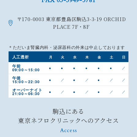
FAX 03-3949-5781
〒170-0003
東京都豊島区駒込3-3-19
ORCHID
PLACE 7F・8F
＊ただいま腎臓内科・泌尿器科の外来は中止しております
人工透析
月
火
水
木
金
土
日
午前
●
●
●
●
●
●
／
09:00～15:00
午後
●
／
●
／
●
／
／
15:00～22:30
オーバーナイト
●
／
●
／
●
／
／
21:00～06:30
駒込にある
東京ネフロクリニックへのアクセス
Access