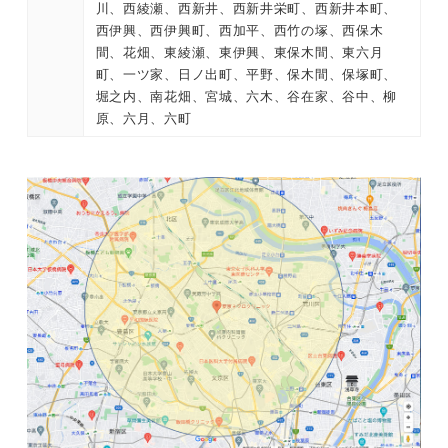
川、西綾瀬、西新井、西新井栄町、西新井本町、
西伊興、西伊興町、西加平、西竹の塚、西保木
間、花畑、東綾瀬、東伊興、東保木間、東六月
町、一ツ家、日ノ出町、平野、保木間、保塚町、
堀之内、南花畑、宮城、六木、谷在家、谷中、柳
原、六月、六町