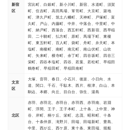
新宿
宮比町、白銀町、新小川町、新宿、水道町、須賀
区
町、住吉町、高田馬場、箪笥町、大京町、築地
町、津久戸町、筑土八幡町、天神町、戸塚町、富
久町、戸山、内藤町、中井、中落合、中里町、中
町、納戸町、西落合、西五軒町、西新宿、西早稲
田、二十騎町、払方町、原町、馬場下町、東榎
町、東五軒町、百人町、袋町、舟町、弁天町、本
塩町、南榎町、南町、南元町、南山伏町、山吹
町、矢来町、横寺町、余丁町、四谷坂町、四谷三
栄町、四谷本塩町、四谷、若葉、若松町、早稲田
鶴巻町、早稲田町、早稲田南町
大塚、音羽、春日、小石川、後楽、小日向、水
文京
道、関口、千石、千駄木、西片、根津、白山、本
区
駒込、本郷、向丘、目白台、弥生、湯島
赤羽、赤羽北、赤羽台、赤羽西、赤羽南、岩淵
町、浮間、王子、王子本町、上十条、上中里、神
北区
谷、岸町、桐ケ丘、栄町、志茂、昭和町、十条
台、十条仲原、滝野川、田端、田端新町、豊島、
中里、西が丘、西ケ原、東十条、東田端、堀船